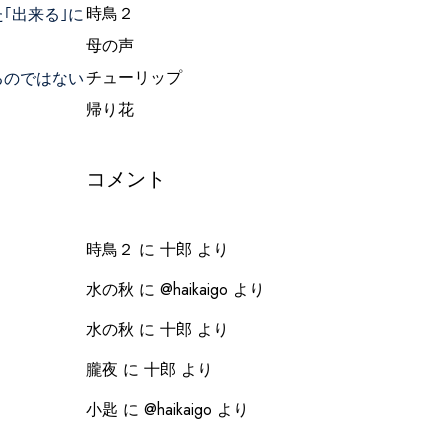
時鳥２
｢出来る｣に
母の声
チューリップ
るのではない
帰り花
コメント
時鳥２
に
十郎
より
水の秋
に
@haikaigo
より
水の秋
に
十郎
より
朧夜
に
十郎
より
小匙
に
@haikaigo
より