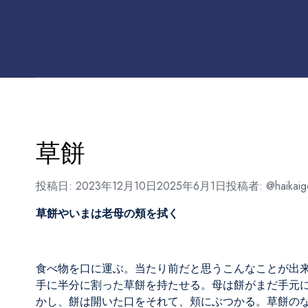
草餅
投稿日:
2023年12月10日
2025年6月1日
投稿者:
@haikaig
草餅やいまは老母の頬を拭く
食べ物を口に運ぶ。当たり前だと思うこんなことが出
手に半分に割った草餅を持たせる。母は餅がまだ手元
かし、餅は開いた口をそれて、頬にぶつかる。草餅の