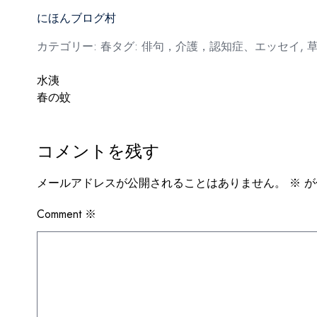
にほんブログ村
カテゴリー:
春
タグ:
俳句，介護，認知症、エッセイ
,
投
水洟
春の蚊
稿
ナ
コメントを残す
ビ
ゲ
メールアドレスが公開されることはありません。
※
が
ー
Comment
※
シ
ョ
ン