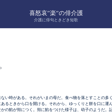
喜怒哀”楽”の俳介護
介護に俳句ときどき短歌
o
来ない時がある。それがいまの母だ。食べ物を落とすことの多
にあるときから口を開ける。それから、ゆっくりと餅を口に運
なかの餡が頬につく。頬に餡をつけた様子は、幼子のようだ。