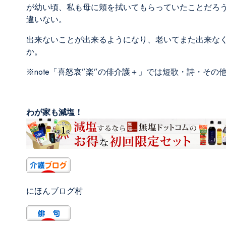
が幼い頃、私も母に頬を拭いてもらっていたことだろう
違いない。
出来ないことが出来るようになり、老いてまた出来な
か。
※note
「喜怒哀”楽”の俳介護＋」
では短歌・詩・その
わが家も減塩！
にほんブログ村