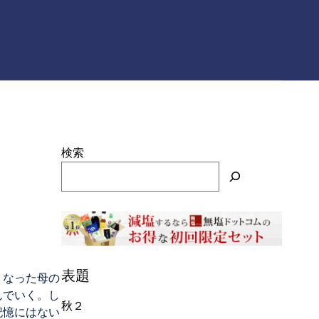
検索
表題
くなった母の
んでいく。し
秋２
記憶にはない