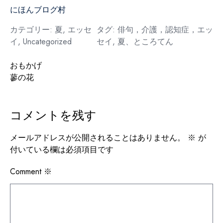
にほんブログ村
カテゴリー:
夏
,
エッセ
タグ:
俳句，介護，認知症，エッ
イ
,
Uncategorized
セイ
,
夏、ところてん
投
おもかげ
蓼の花
稿
ナ
コメントを残す
ビ
ゲ
メールアドレスが公開されることはありません。
※
が
付いている欄は必須項目です
ー
シ
Comment
※
ョ
ン