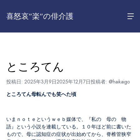
喜怒哀”楽”の俳介護
ところてん
投稿日:
2025年3月9日
2025年12月7日
投稿者:
@haikaigo
ところてん母転んでも笑へた頃
いまｎｏｔｅというｗｅｂ媒体で、『私の 母の 物
語』という小説を連載している。１０年ほど前に書いた
もので、母に認知症の症状が出始めてから、脊椎管狭窄