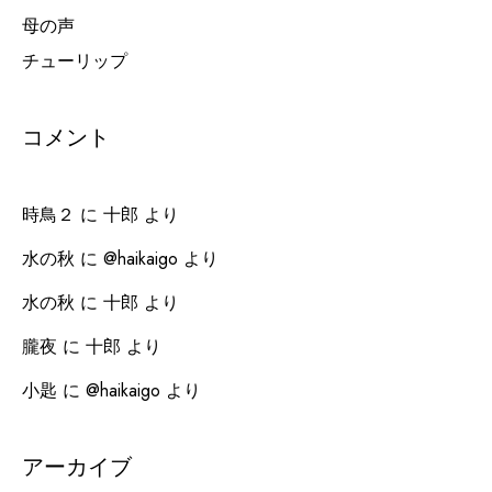
母の声
チューリップ
コメント
時鳥２
に
十郎
より
水の秋
に
@haikaigo
より
水の秋
に
十郎
より
朧夜
に
十郎
より
小匙
に
@haikaigo
より
アーカイブ