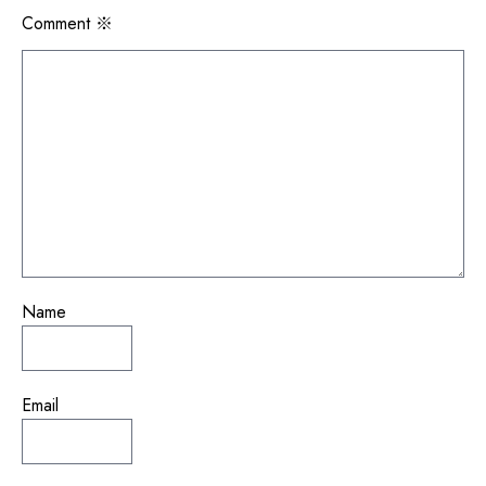
シ
Comment
※
ョ
ン
Name
Email