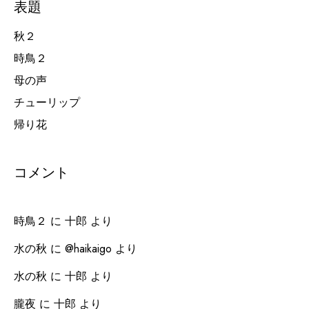
表題
秋２
時鳥２
母の声
チューリップ
帰り花
コメント
時鳥２
に
十郎
より
水の秋
に
@haikaigo
より
水の秋
に
十郎
より
朧夜
に
十郎
より