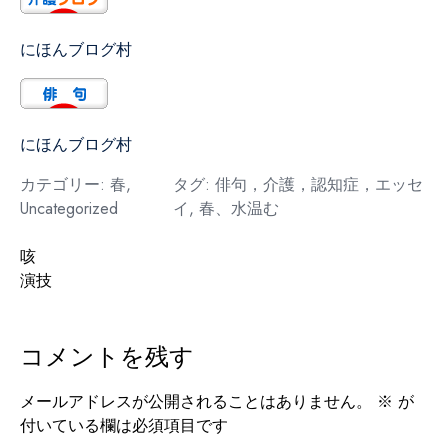
にほんブログ村
にほんブログ村
カテゴリー:
春
,
タグ:
俳句，介護，認知症，エッセ
Uncategorized
イ
,
春、水温む
投
咳
演技
稿
ナ
コメントを残す
ビ
ゲ
メールアドレスが公開されることはありません。
※
が
付いている欄は必須項目です
ー