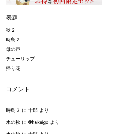
表題
秋２
時鳥２
母の声
チューリップ
帰り花
コメント
時鳥２
に
十郎
より
水の秋
に
@haikaigo
より