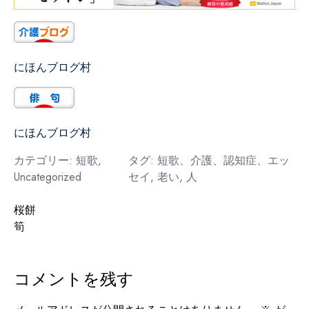
にほんブログ村
にほんブログ村
カテゴリー:
短歌
,
タグ:
短歌、介護、認知症、エッ
Uncategorized
セイ
,
老い
,
人
投
桜餅
筍
稿
ナ
コメントを残す
ビ