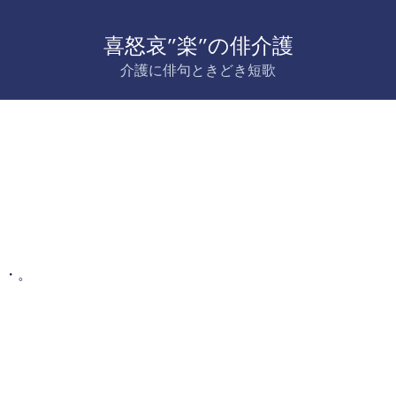
喜怒哀”楽”の俳介護
介護に俳句ときどき短歌
・・。