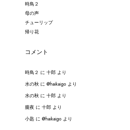
時鳥２
母の声
チューリップ
帰り花
コメント
時鳥２
に
十郎
より
水の秋
に
@haikaigo
より
水の秋
に
十郎
より
朧夜
に
十郎
より
小匙
に
@haikaigo
より