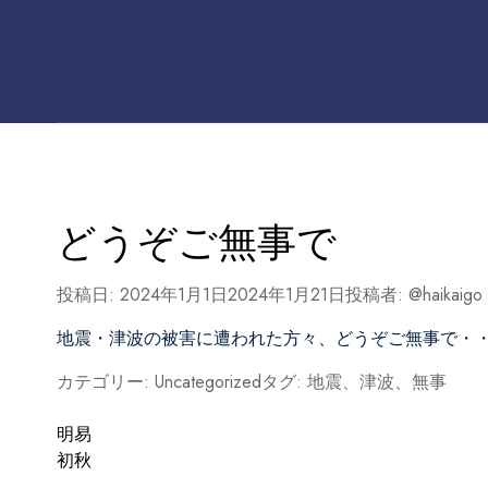
どうぞご無事で
投稿日:
2024年1月1日
2024年1月21日
投稿者:
@haikaigo
地震・津波の被害に遭われた方々、どうぞご無事で・
カテゴリー:
Uncategorized
タグ:
地震、津波、無事
投
明易
初秋
稿