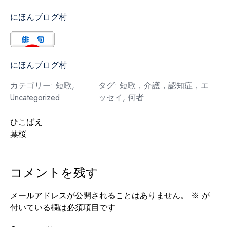
にほんブログ村
にほんブログ村
カテゴリー:
短歌
,
タグ:
短歌，介護，認知症，エ
Uncategorized
ッセイ
,
何者
投
ひこばえ
葉桜
稿
ナ
コメントを残す
ビ
ゲ
メールアドレスが公開されることはありません。
※
が
付いている欄は必須項目です
ー