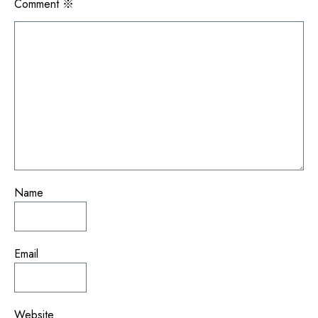
シ
Comment
※
ョ
ン
Name
Email
Website