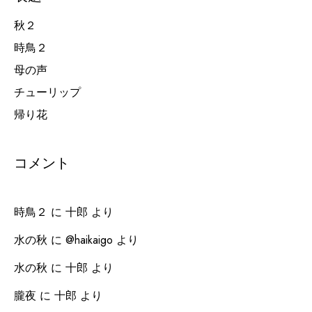
秋２
時鳥２
母の声
チューリップ
帰り花
コメント
時鳥２
に
十郎
より
水の秋
に
@haikaigo
より
水の秋
に
十郎
より
朧夜
に
十郎
より