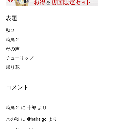
表題
秋２
時鳥２
母の声
チューリップ
帰り花
コメント
時鳥２
に
十郎
より
水の秋
に
@haikaigo
より