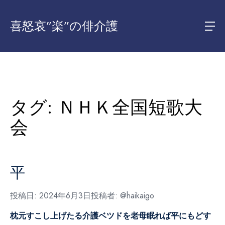
喜怒哀”楽”の俳介護
タグ:
ＮＨＫ全国短歌大
会
平
投稿日:
2024年6月3日
投稿者:
@haikaigo
枕元すこし上げたる介護ベツドを
老母眠れば平にもどす