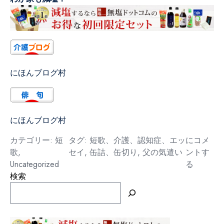
にほんブログ村
にほんブログ村
缶
カテゴリー:
短
タグ:
短歌、介護、認知症、エッ
にコメ
切
歌
,
セイ
,
缶詰、缶切り
,
父の気遣い
ントす
り
Uncategorized
る
検索