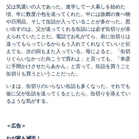
父は気遣いの人であった。進学して一人暮しを始めた
頃、年に数度小包を送ってくれた。中には故郷の食べ物
や日用品、そして缶詰が入っていることが多かった。思
い出すのは、父が送ってくれる缶詰には必ず缶切りが添
えられていたことだ。電話でお礼がてら、前に缶切りは
送ってもらっているからもう入れてくれなくていいと伝
えても、次の回もまた入っている。母によると、「缶切
りぐらいなかった向こうで買わよ」と言っても、「幸彦
に手間かけさせたらあかん」と言って、缶詰を買うごと
缶切りも買うということだった。
いまは、缶切りのいらない缶詰も多くなった。それでも
仮に父が缶詰を送ってくるとしたら、缶切りを添えてい
るような気がする。
＜広告＞
わが家も減塩！