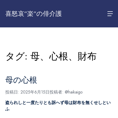
喜怒哀”楽”の俳介護
タグ:
母、心根、財布
母の心根
投稿日:
2025年6月15日
投稿者:
@haikaigo
盗られしと一度たりとも訴へず
母は財布を無くせしとい
ふ