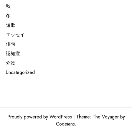
秋
冬
短歌
エッセイ
俳句
認知症
介護
Uncategorized
Proudly powered by WordPress
|
Theme: The Voyager by
Codeians.