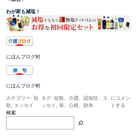
わが家も減塩！
にほんブログ村
にほんブログ村
母
カテゴリー:
短
タグ:
短歌、介護、認知症、エ
にコメン
の
歌
,
エッセイ
ッセイ
,
母、心根、財布
トする
心
検索
根