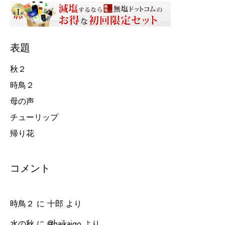
表題
秋２
時鳥２
母の声
チューリップ
帰り花
コメント
時鳥２
に
十郎
より
水の秋
に
@haikaigo
より