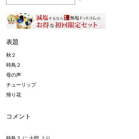
触
り
表題
秋２
時鳥２
母の声
チューリップ
帰り花
コメント
時鳥２
に
十郎
より