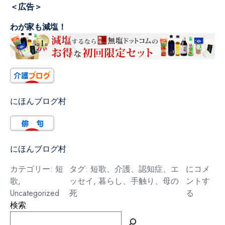
＜広告＞
わが家も減塩！
にほんブログ村
にほんブログ村
暮
カテゴリー:
短
タグ:
短歌、介護、認知症、エ
にコメ
ら
歌
,
ッセイ
,
暮らし、手触り、母の
ントす
し
Uncategorized
死
る
の
検索
手