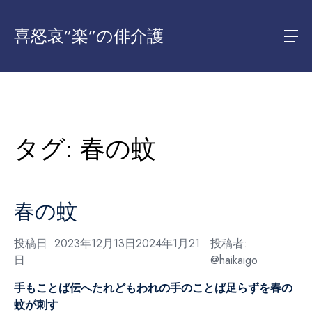
喜怒哀”楽”の俳介護
タグ:
春の蚊
春の蚊
投稿日:
2023年12月13日
2024年1月21
投稿者:
日
@haikaigo
手もことば伝へたれどもわれの手のことば足らずを春の
蚊が刺す