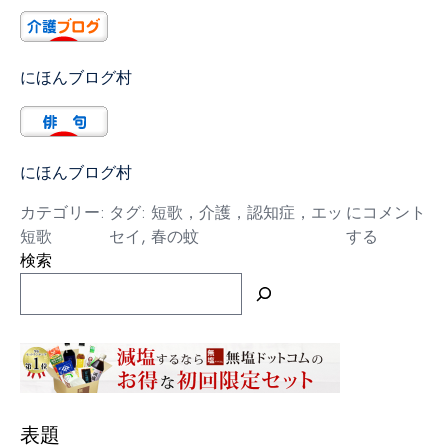
にほんブログ村
にほんブログ村
春
カテゴリー:
タグ:
短歌，介護，認知症，エッ
にコメント
の
短歌
セイ
,
春の蚊
する
蚊
検索
表題