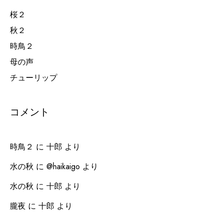
桜２
秋２
時鳥２
母の声
チューリップ
コメント
時鳥２
に
十郎
より
水の秋
に
@haikaigo
より
水の秋
に
十郎
より
朧夜
に
十郎
より