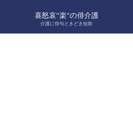
喜怒哀”楽”の俳介護
介護に俳句ときどき短歌