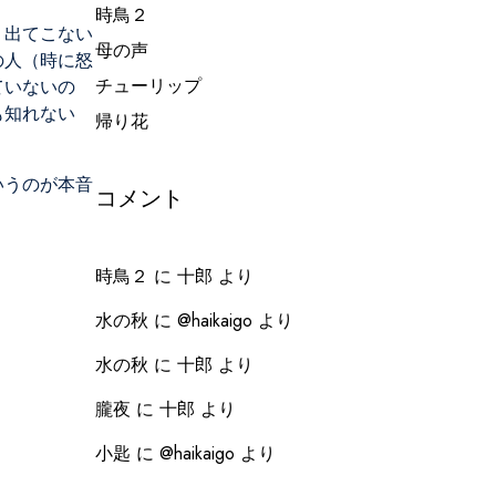
時鳥２
う出てこない
母の声
の人（時に怒
チューリップ
ていないの
も知れない
帰り花
いうのが本音
コメント
時鳥２
に
十郎
より
水の秋
に
@haikaigo
より
水の秋
に
十郎
より
朧夜
に
十郎
より
小匙
に
@haikaigo
より