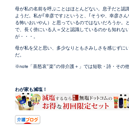
母が私の名前を呼ぶことはほとんどない。息子だと認
ようだ。私が｢幸彦です｣というと、｢そうや、幸彦さ
る怖いおいやん）と思っているのではないだろうか。と
で、長く傍にいる人＝父と認識しているのかも知れな
が・・・。
母が私を父と思い、多少なりともさみしさを感じずに
だ。
※note
「喜怒哀”楽”の俳介護＋」
では短歌・詩・その
わが家も減塩！