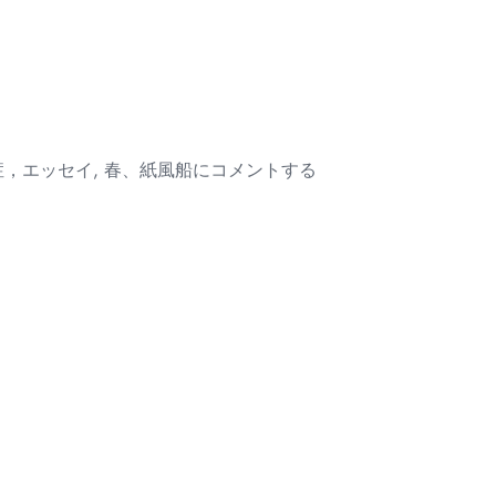
紙
症，エッセイ
,
春、紙風船
にコメントする
風
船