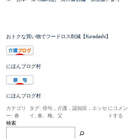
おトクな買い物でフードロス削減【Kuradashi】
にほんブログ村
にほんブログ村
梅
カテゴリ
タグ:
俳句，介護，認知症，エッセ
にコメン
ー:
春
イ
,
春、梅、父
トする
検索