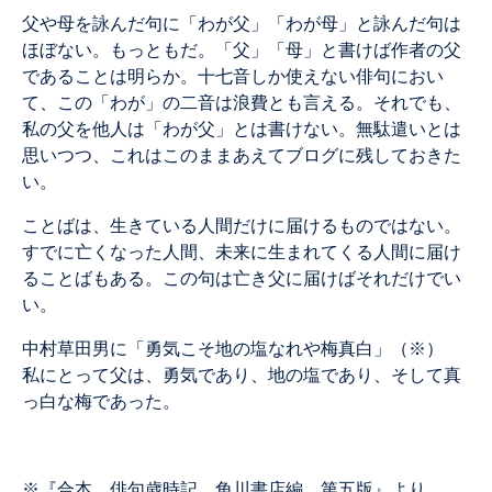
父や母を詠んだ句に「わが父」「わが母」と詠んだ句は
ほぼない。もっともだ。「父」「母」と書けば作者の父
であることは明らか。十七音しか使えない俳句におい
て、この「わが」の二音は浪費とも言える。それでも、
私の父を他人は「わが父」とは書けない。無駄遣いとは
思いつつ、これはこのままあえてブログに残しておきた
い。
ことばは、生きている人間だけに届けるものではない。
すでに亡くなった人間、未来に生まれてくる人間に届け
ることばもある。この句は亡き父に届けばそれだけでい
い。
中村草田男に「勇気こそ地の塩なれや梅真白」（※）
私にとって父は、勇気であり、地の塩であり、そして真
っ白な梅であった。
※『合本 俳句歳時記 角川書店編 第五版』より