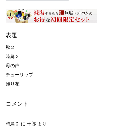
表題
秋２
時鳥２
母の声
チューリップ
帰り花
コメント
時鳥２
に
十郎
より