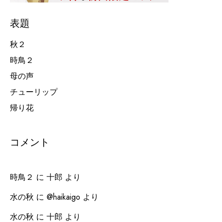
表題
秋２
時鳥２
母の声
チューリップ
帰り花
コメント
時鳥２
に
十郎
より
水の秋
に
@haikaigo
より
水の秋
に
十郎
より