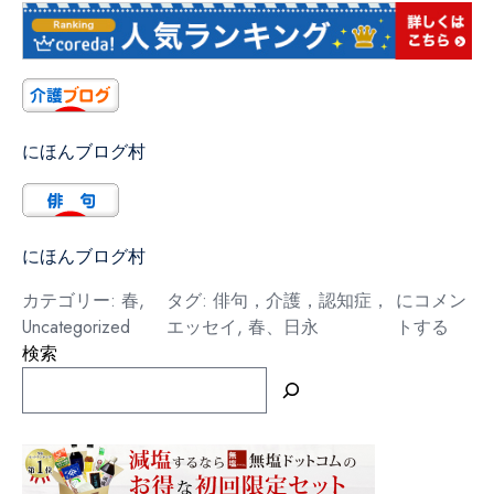
にほんブログ村
にほんブログ村
日
カテゴリー:
春
,
タグ:
俳句，介護，認知症，
にコメン
永
Uncategorized
エッセイ
,
春、日永
トする
検索