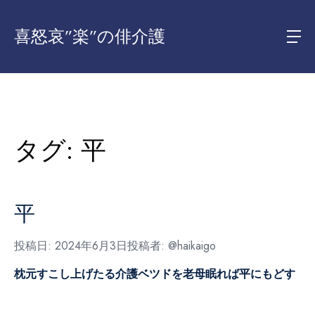
喜怒哀”楽”の俳介護
タグ:
平
平
投稿日:
2024年6月3日
投稿者:
@haikaigo
枕元すこし上げたる介護ベツドを
老母眠れば平にもどす