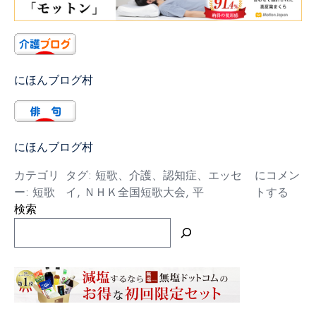
にほんブログ村
にほんブログ村
平
カテゴリ
タグ:
短歌、介護、認知症、エッセ
にコメン
ー:
短歌
イ
,
ＮＨＫ全国短歌大会
,
平
トする
検索