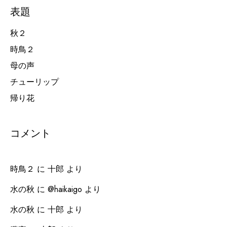
表題
秋２
時鳥２
母の声
チューリップ
帰り花
コメント
時鳥２
に
十郎
より
水の秋
に
@haikaigo
より
水の秋
に
十郎
より