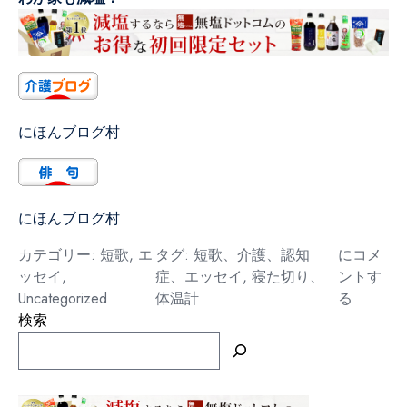
にほんブログ村
にほんブログ村
冷
カテゴリー:
短歌
,
エ
タグ:
短歌、介護、認知
にコメ
た
ッセイ
,
症、エッセイ
,
寝た切り、
ントす
し
Uncategorized
体温計
る
検索