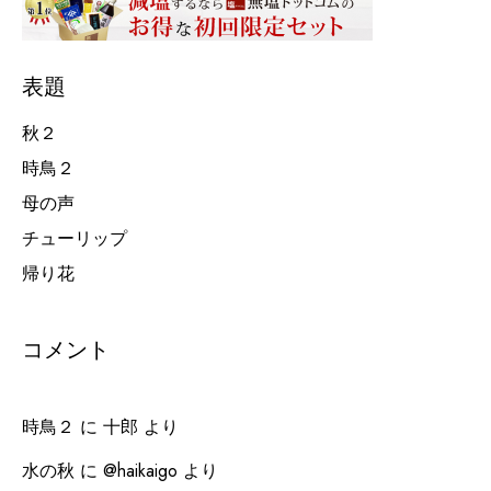
表題
秋２
時鳥２
母の声
チューリップ
帰り花
コメント
時鳥２
に
十郎
より
水の秋
に
@haikaigo
より