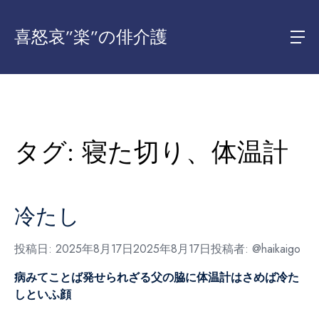
喜怒哀”楽”の俳介護
タグ:
寝た切り、体温計
冷たし
投稿日:
2025年8月17日
2025年8月17日
投稿者:
@haikaigo
病みてことば発せられざる父の脇に
体温計はさめば冷た
しといふ顔