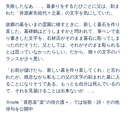
失敗したなあ……。墓参りをするたびごとに父は、刻ま
れた「井原家先祖代々之墓」の文字を気にしていた。
故郷の墓をいまの霊園に移すときに、新しく墓石を作り
直した。墓碑銘はどうしますかと問われて、筆ペンで走
り書きした文字を、石材店がそのまま墓石に彫ってしま
ったのだそうだ。父としては、それがそのまま彫られる
とは思っていなかったらしい。だから、個々の文字のバ
ランスが少々悪い。
「お前が儲けたら、新しい墓を作り直してくれ」と言わ
れたが、残念ながら私もこの父の文字の刻まれた墓に入
ることになりそうである。もっとも自分は死んでいるの
で、それを見届けることは出来ないが……。
※note
「喜怒哀”楽”の俳介護＋」
では短歌・詩・その他
俳句を公開中