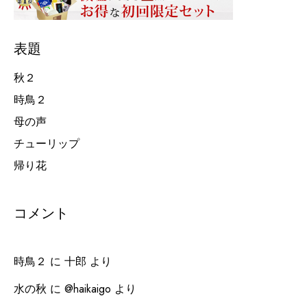
表題
秋２
時鳥２
母の声
チューリップ
帰り花
コメント
時鳥２
に
十郎
より
水の秋
に
@haikaigo
より