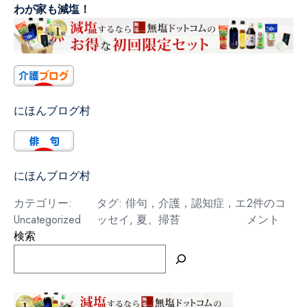
わが家も減塩！
にほんブログ村
にほんブログ村
掃
カテゴリー:
タグ:
俳句，介護，認知症，エ
2件のコ
苔
Uncategorized
ッセイ
,
夏、掃苔
メント
へ
検索
の