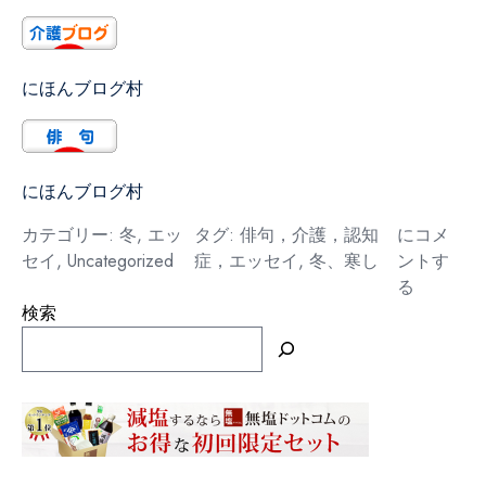
にほんブログ村
にほんブログ村
寒
カテゴリー:
冬
,
エッ
タグ:
俳句，介護，認知
にコメ
し
セイ
,
Uncategorized
症，エッセイ
,
冬、寒し
ントす
る
検索