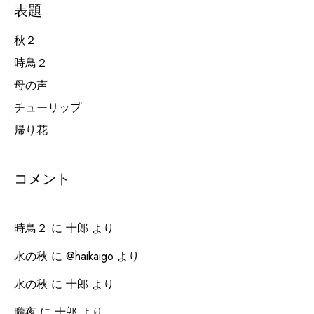
表題
秋２
時鳥２
母の声
チューリップ
帰り花
コメント
時鳥２
に
十郎
より
水の秋
に
@haikaigo
より
水の秋
に
十郎
より
朧夜
に
十郎
より