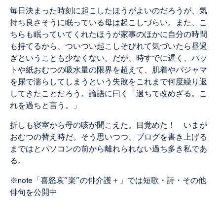
毎日決まった時刻に起こしたほうがよいのだろうが、気
持ち良さそうに眠っている母は起こしづらい。また、こ
ちらも眠っていてくれたほうが家事のほかに自分の時間
も持てるから、ついつい起こしそびれて気づいたら昼過
ぎということも少なくない。だが、時すでに遅く、パッ
トや紙おむつの吸水量の限界を超えて、肌着やパジャマ
を尿で濡らしてしまうという失敗をこれまで何度繰り返
してきたことだろう。論語に曰く「過ちて改めざる。こ
れを過ちと言う。」
折しも寝室から母の咳が聞こえた。目覚めた！ いまが
おむつの替え時だ。そう思いつつ、ブログを書き上げる
まではとパソコンの前から離れられない過ち多き私であ
る。
※note
「喜怒哀”楽”の俳介護＋」
では短歌・詩・その他
俳句を公開中