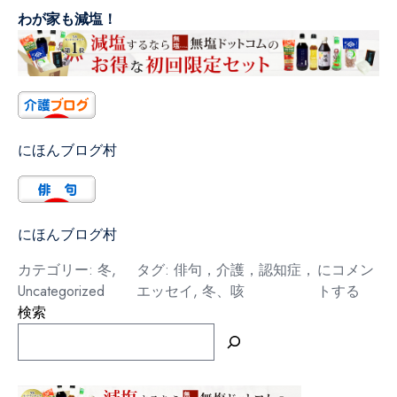
わが家も減塩！
にほんブログ村
にほんブログ村
咳
カテゴリー:
冬
,
タグ:
俳句，介護，認知症，
にコメン
Uncategorized
エッセイ
,
冬、咳
トする
検索