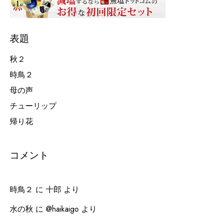
表題
秋２
時鳥２
母の声
チューリップ
帰り花
コメント
時鳥２
に
十郎
より
水の秋
に
@haikaigo
より