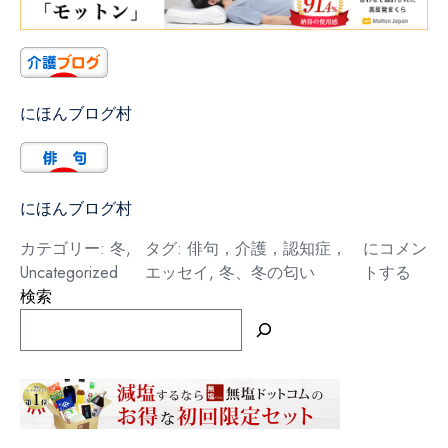
にほんブログ村
にほんブログ村
冬
カテゴリー:
冬
,
タグ:
俳句，介護，認知症，
にコメン
Uncategorized
エッセイ
,
冬、冬の匂い
トする
検索