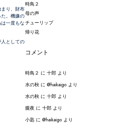
時鳥２
始まり、財布
母の声
った。機嫌の
チューリップ
為は一度もな
帰り花
が人としての
コメント
時鳥２
に
十郎
より
水の秋
に
@haikaigo
より
水の秋
に
十郎
より
朧夜
に
十郎
より
小匙
に
@haikaigo
より