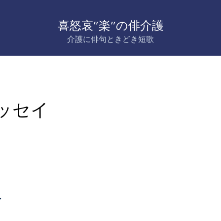
喜怒哀”楽”の俳介護
介護に俳句ときどき短歌
ッセイ
し