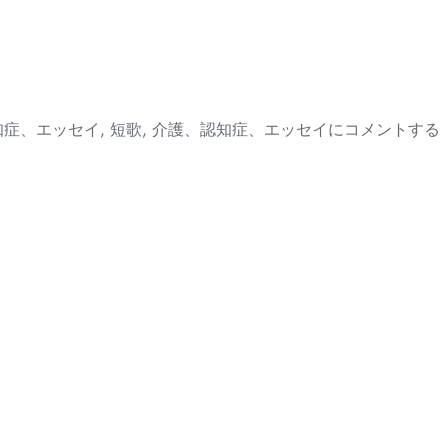
人
知症、エッセイ
,
短歌
,
介護、認知症、エッセイ
にコメントする
の
密
度