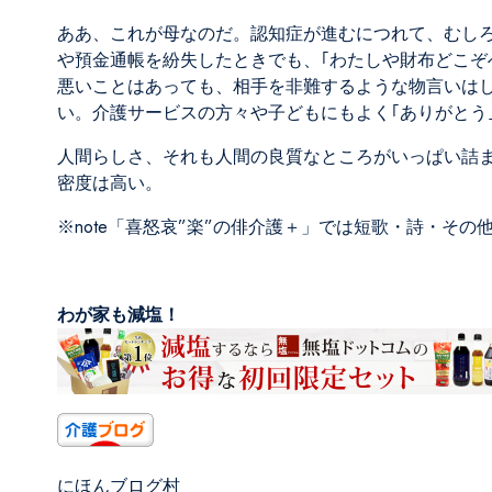
ああ、これが母なのだ。認知症が進むにつれて、むし
や預金通帳を紛失したときでも、｢わたしや財布どこぞ
悪いことはあっても、相手を非難するような物言いは
い。介護サービスの方々や子どもにもよく｢ありがとう
人間らしさ、それも人間の良質なところがいっぱい詰
密度は高い。
※note
「喜怒哀”楽”の俳介護＋」
では短歌・詩・その
わが家も減塩！
にほんブログ村