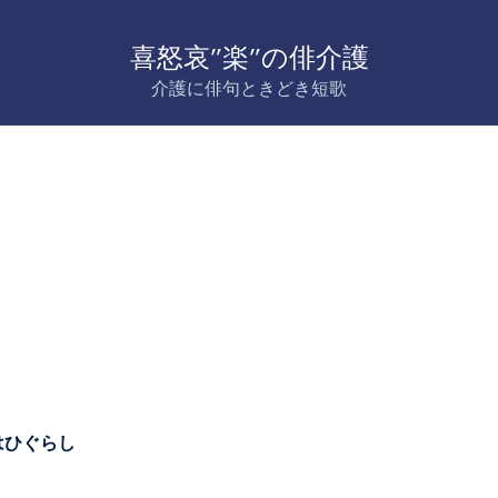
喜怒哀”楽”の俳介護
介護に俳句ときどき短歌
はひぐらし