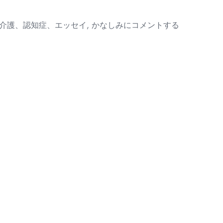
か
介護、認知症、エッセイ
,
かなしみ
にコメントする
な
し
く
て