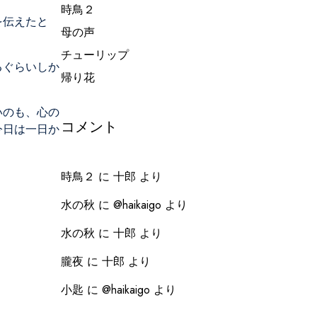
時鳥２
を伝えたと
母の声
チューリップ
るぐらいしか
帰り花
いのも、心の
コメント
今日は一日か
時鳥２
に
十郎
より
水の秋
に
@haikaigo
より
水の秋
に
十郎
より
朧夜
に
十郎
より
小匙
に
@haikaigo
より