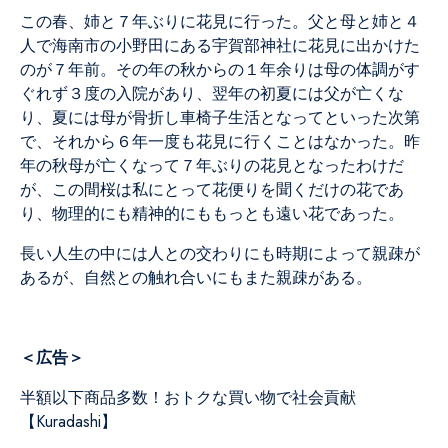
この春、姉と７年ぶりに花見に行った。父と母と姉と４
人で海南市の小野田にある宇賀部神社に花見に出かけた
のが７年前。その年の秋からの１年余りは母の体調がす
ぐれず３度の入院があり、翌年の初夏には父が亡くな
り、夏には母が骨折し車椅子生活となってといった次第
で、それから６年一度も花見に行くことはなかった。昨
年の秋母が亡くなって７年ぶりの花見となったわけだ
が、この間桜は私にとって花便りを聞くだけの花であ
り、物理的にも精神的にももっとも遠い花であった。
長い人生の中には人との交わりにも時期によって親疎が
あるが、自然との触れ合いにもまた親疎がある。
＜広告＞
半額以下商品多数！おトクな買い物で社会貢献
【Kuradashi】