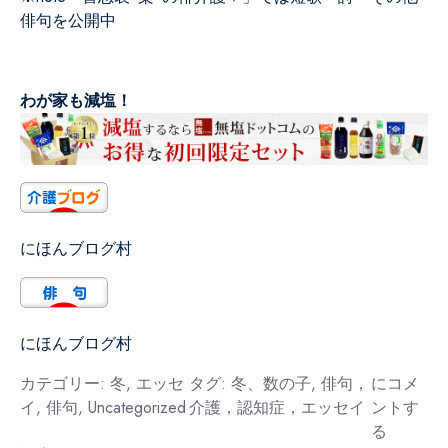
俳句を公開中
わが家も減塩！
にほんブログ村
にほんブログ村
数
カテゴリー:
冬
,
エッセ
タグ:
冬、数の子
,
俳句，
にコメ
の
イ
,
俳句
,
Uncategorized
介護，認知症，エッセイ
ントす
子
る