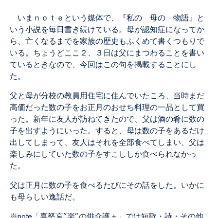
いまｎｏｔｅという媒体で、『私の 母の 物語』と
いう小説を毎日書き続けている。母が認知症になってか
ら、亡くなるまでを家族の歴史もふくめて書くつもりで
いる。ちょうどここ２、３日は父にまつわることを書い
ているときなので、今回はこの句を掲載することにし
た。
父と母が分校の教員用住宅に住んでいたころ、当時まだ
高価だった数の子をお正月のおせち料理の一品として買
った。新年に友人が訪ねてきたので、父は酒の肴に数の
子を出すようにいった。すると、母は数の子をあるだけ
出してしまって、友人はそれを全部食べてしまい、父は
楽しみにしていた数の子をすこししか食べられなかっ
た。
父は正月に数の子を食べるたびにその話をした。いかに
も母らしい逸話だ。
※note
「喜怒哀”楽”の俳介護＋」
では短歌・詩・その他