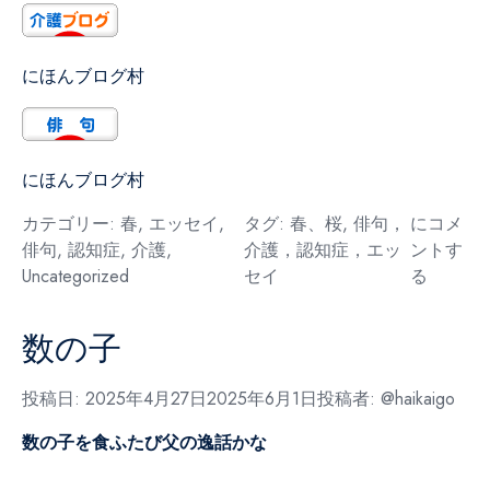
にほんブログ村
にほんブログ村
桜
カテゴリー:
春
,
エッセイ
,
タグ:
春、桜
,
俳句，
にコメ
俳句
,
認知症
,
介護
,
介護，認知症，エッ
ントす
Uncategorized
セイ
る
数の子
投稿日:
2025年4月27日
2025年6月1日
投稿者:
@haikaigo
数の子を食ふたび父の逸話かな