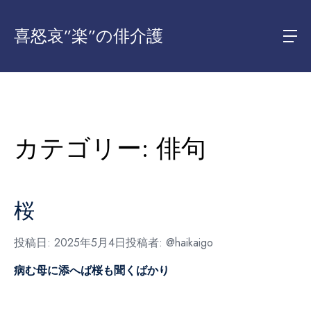
喜怒哀”楽”の俳介護
カテゴリー:
俳句
桜
投稿日:
2025年5月4日
投稿者:
@haikaigo
病む母に添へば桜も聞くばかり